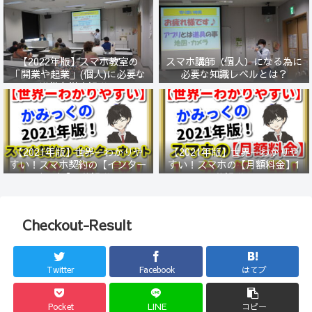
【2022年版】スマホ教室の
スマホ講師（個人）になる為に
「開業や起業」(個人)に必要な
必要な知識レベルとは？
準備を徹底解説！
【2021年版】世界一わかりや
【2021年版】世界一わかりや
すい！スマホ契約の【インター
すい！スマホの【月額料金】1
ネット】1分解説！
分解説！
Checkout-Result
Twitter
Facebook
はてブ
Pocket
LINE
コピー