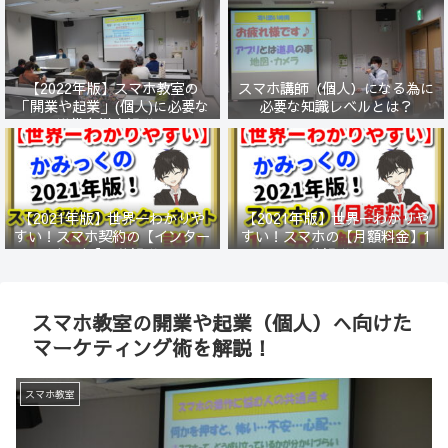
【2022年版】スマホ教室の
スマホ講師（個人）になる為に
「開業や起業」(個人)に必要な
必要な知識レベルとは？
準備を徹底解説！
【2021年版】世界一わかりや
【2021年版】世界一わかりや
すい！スマホ契約の【インター
すい！スマホの【月額料金】1
ネット】1分解説！
分解説！
スマホ教室の開業や起業（個人）へ向けた
マーケティング術を解説！
スマホ教室