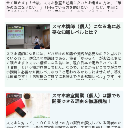
せて頂きます！今後、スマホ教室を起業したいとお考えの方は、「誰
かの為になりたい！」「困っている方を助けたい！」など、本当に
「やさしい方々ばかり」だと思われます。かみっくもその一人でし
た。ですが、「やさしいだけで動けば、完全なボランティア活動」と
なり、スマホ教室の他に仕事をして生活していかなくてはなりませ
スマホ講師（個人）になる為に必
ん。そんな方の為に、筆者の体験談も含めて、今後スマホ教室を開業
スマホ教室
する方へのご参考になれれば幸いです♪
要な知識レベルとは？
スマホ講師になるには、どれだけの知識や資格が必要なの？と思われ
ている方に、現役スマホ講師である、筆者「かみっく」がお答えさせ
て頂きます♪スマホ講師になる為には、現在日本で定められている
「資格」という物が存在しません。なので、どこからどこまでがスマ
ホ講師に必要な知識レベルなの？と思われるかもしれませんが、答え
は簡単です！「お客様のご質問にお答えできる知識レベル」です！そ
して、「お客様のご質問は財産です！」ご質問にお答え出来れば、そ
の時点でアナタは「商売」として成り立てる事が出来ます！では、知
識レベルについて具体的にご説明いたします。
スマホ教室開業（個人）は誰でも
スマホ教室
開業できる理由を徹底解説！
スマホに対して、１０００人以上の方の疑問を解決している著者のか
みっくですが、下記の内容を理解する事で、スマホ教室は、誰にでも